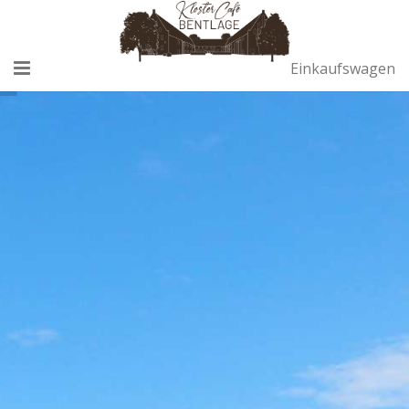
Einkaufswagen
Home
Café
Remise
Sektempfang